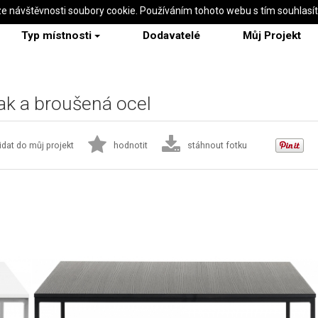
ze návštěvnosti soubory cookie. Používáním tohoto webu s tím souhlasí
Typ místnosti
Dodavatelé
Můj Projekt
lak a broušená ocel
idat do můj projekt
hodnotit
stáhnout fotku