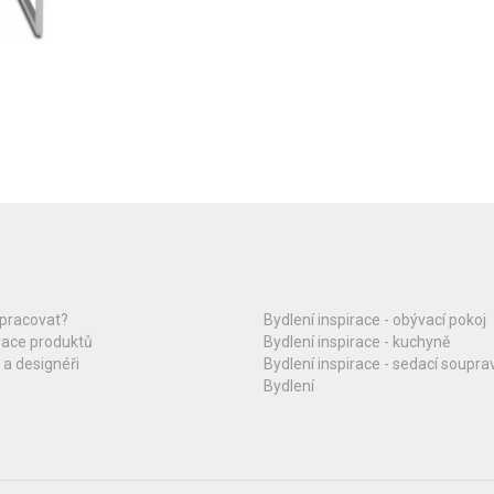
upracovat?
Bydlení inspirace - obývací pokoj
race produktů
Bydlení inspirace - kuchyně
 a designéři
Bydlení inspirace - sedací soupra
Bydlení