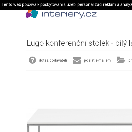
Tento web používá k poskytování služeb, personalizaci reklam a analý
Lugo konferenční stolek - bílý 
dotaz dodavateli
poslat e-mailem
př