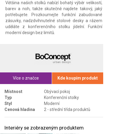
Většina našich stolků nabízí bohatý výběr velikostí,
barev a noh, takže skutečně najdete takový, jaký
potřebujete. Prozkoumejte funkční zabudované
zásuvky, nadzdvihnutelné stolové desky a rázem
uděláte z konferenčního stolku jídelní. Funkční
moderní design bez limitů.
Více o značce
Kde koupím produkt
Místnost
Obývací pokoj
Typ
Konferenční stolky
Styl
Moderní
Cenová hladina
2 - střední třída produktů
Interiéry se zobrazeným produktem