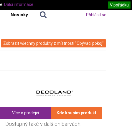
te.
Další informace
V pořádku
Novinky
Přihlásit se
Zobrazit všechny produkty z místnosti "Obývací pokoj"
Více o prodejci
Kde koupím produkt
Dostupný také v dalších barvách.