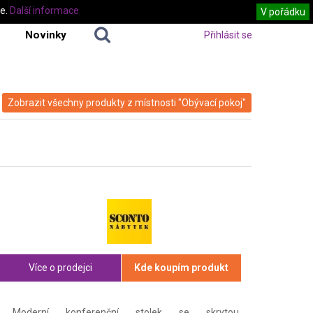
te.
Další informace
V pořádku
Novinky
Přihlásit se
Zobrazit všechny produkty z místnosti "Obývací pokoj"
Více o prodejci
Kde koupím produkt
Moderní konferenční stolek se skrytou