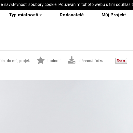
ze návštěvnosti soubory cookie. Používáním tohoto webu s tím souhlasí
Typ místnosti
Dodavatelé
Můj Projekt
idat do můj projekt
hodnotit
stáhnout fotku