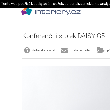
Tento web používá k poskytování služeb, personalizaci reklam a analý
Konferenční stolek DAISY G5
dotaz dodavateli
poslat e-mailem
př