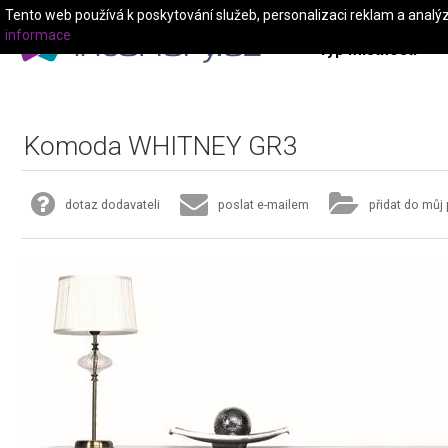
Tento web používá k poskytování služeb, personalizaci reklam a analý
informace
Typ místnosti
Komoda WHITNEY GR3
dotaz dodavateli
poslat e-mailem
přidat do můj 