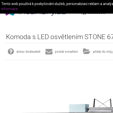
Tento web používá k poskytování služeb, personalizaci reklam a analý
informace
Typ místnosti
Komoda s LED osvětlením STONE 6
dotaz dodavateli
poslat e-mailem
přidat do můj 