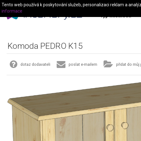
Tento web používá k poskytování služeb, personalizaci reklam a analý
informace
Typ místnosti
Komoda PEDRO K15
dotaz dodavateli
poslat e-mailem
přidat do můj 