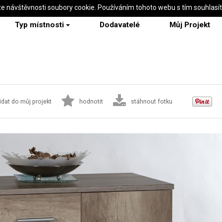
ze návštěvnosti soubory cookie. Používáním tohoto webu s tím souhlasí
Typ místnosti
Dodavatelé
Můj Projekt
idat do můj projekt
hodnotit
stáhnout fotku