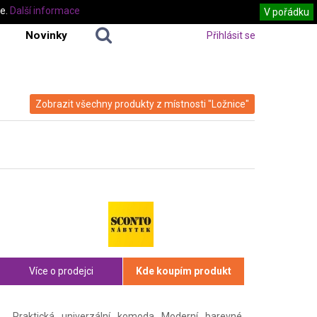
te.
Další informace
V pořádku
Novinky
Přihlásit se
Zobrazit všechny produkty z místnosti "Ložnice"
Více o prodejci
Kde koupím produkt
Praktická univerzální komoda Moderní barevné