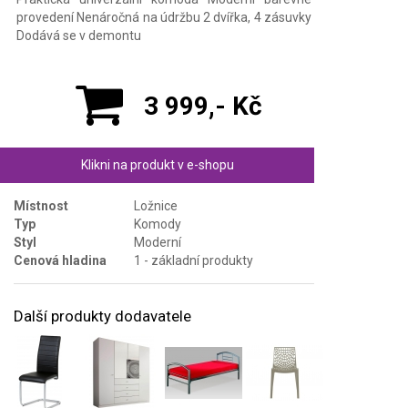
provedení Nenáročná na údržbu 2 dvířka, 4 zásuvky
Dodává se v demontu
3 999,- Kč
Klikni na produkt v e-shopu
Místnost
Ložnice
Typ
Komody
Styl
Moderní
Cenová hladina
1 - základní produkty
Další produkty dodavatele