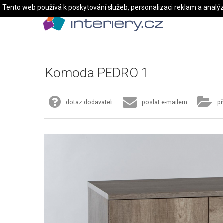
Tento web používá k poskytování služeb, personalizaci reklam a analý
Komoda PEDRO 1
dotaz dodavateli
poslat e-mailem
př