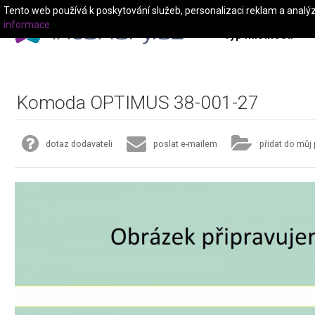
Tento web používá k poskytování služeb, personalizaci reklam a analý
informace
Typ místnosti
Komoda OPTIMUS 38-001-27
dotaz dodavateli
poslat e-mailem
přidat do můj 