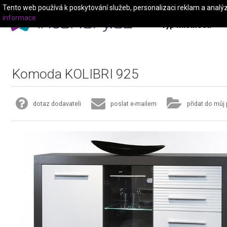
Tento web používá k poskytování služeb, personalizaci reklam a analý
informace
Typ místnosti
Komoda KOLIBRI 925
dotaz dodavateli
poslat e-mailem
přidat do můj 