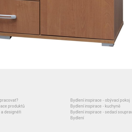
upracovat?
Bydlení inspirace - obývací pokoj
race produktů
Bydlení inspirace - kuchyně
 a designéři
Bydlení inspirace - sedací soupra
Bydlení