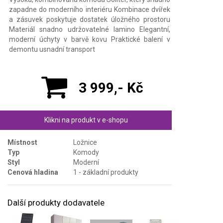
zapadne do moderního interiéru Kombinace dvířek
a zásuvek poskytuje dostatek úložného prostoru
Materiál snadno udržovatelné lamino Elegantní,
moderní úchyty v barvě kovu Praktické balení v
demontu usnadní transport
3 999,- Kč
Klikni na produkt v e-shopu
Místnost
Ložnice
Typ
Komody
Styl
Moderní
Cenová hladina
1 - základní produkty
Další produkty dodavatele