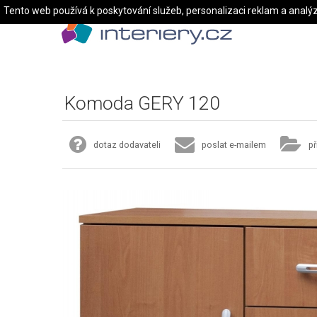
Tento web používá k poskytování služeb, personalizaci reklam a analý
Komoda GERY 120
dotaz dodavateli
poslat e-mailem
př