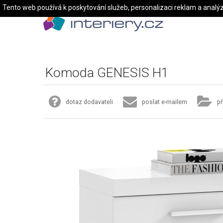
Tento web používá k poskytování služeb, personalizaci reklam a analý
Komoda GENESIS H1
dotaz dodavateli
poslat e-mailem
př