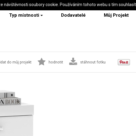
ze návštěvnosti soubory cookie. Používáním tohoto webu s tím souhlasí
Typ místnosti
Dodavatelé
Můj Projekt
idat do můj projekt
hodnotit
stáhnout fotku