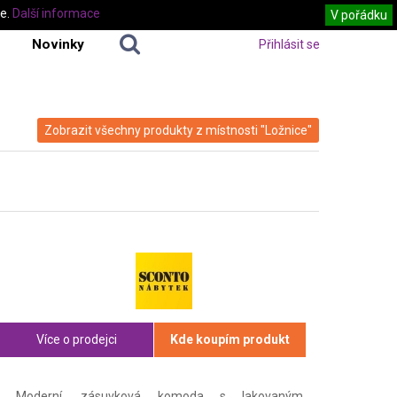
te.
Další informace
V pořádku
Novinky
Přihlásit se
Zobrazit všechny produkty z místnosti "Ložnice"
Více o prodejci
Kde koupím produkt
Moderní, zásuvková komoda s lakovaným