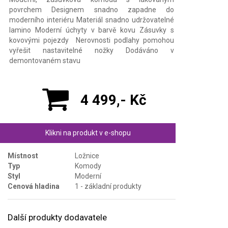
povrchem Designem snadno zapadne do
moderního interiéru Materiál snadno udržovatelné
lamino Moderní úchyty v barvě kovu Zásuvky s
kovovými pojezdy Nerovnosti podlahy pomohou
vyřešit nastavitelné nožky Dodáváno v
demontovaném stavu
4 499,- Kč
Klikni na produkt v e-shopu
Místnost
Ložnice
Typ
Komody
Styl
Moderní
Cenová hladina
1 - základní produkty
Další produkty dodavatele