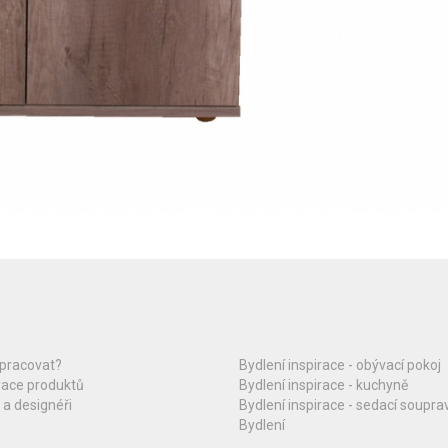
upracovat?
Bydlení inspirace - obývací pokoj
race produktů
Bydlení inspirace - kuchyně
 a designéři
Bydlení inspirace - sedací soupra
Bydlení