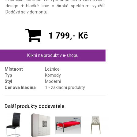
design + hladké linie = široké spektrum využití
Dodává se v demontu
1 799,- Kč
Klikni na produkt v e-shopu
Místnost
Ložnice
Typ
Komody
Styl
Moderní
Cenová hladina
1 - základní produkty
Další produkty dodavatele