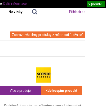
te.
Další informace
V pořádku
Novinky
Přihlásit se
Zobrazit všechny produkty z místnosti "Ložnice"
Více o prodejci
Kde koupím produkt
Praktická komoda za výhodnou cenu Univerzální