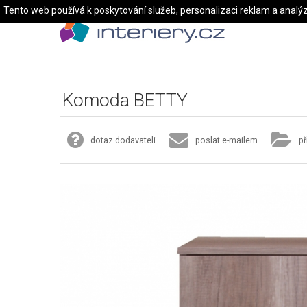
Tento web používá k poskytování služeb, personalizaci reklam a analý
Komoda BETTY
dotaz dodavateli
poslat e-mailem
př