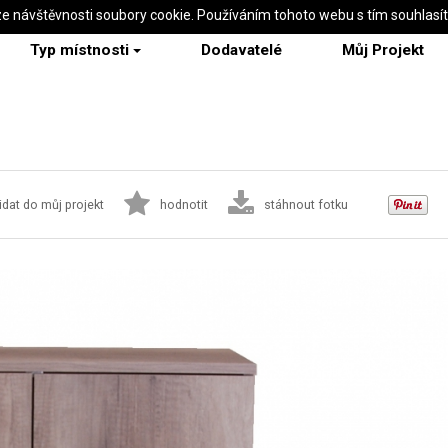
ze návštěvnosti soubory cookie. Používáním tohoto webu s tím souhlasí
Typ místnosti
Dodavatelé
Můj Projekt
idat do můj projekt
hodnotit
stáhnout fotku