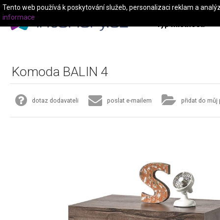
Tento web používá k poskytování služeb, personalizaci reklam a analý
informace
Typ místnosti
Komoda BALIN 4
dotaz dodavateli
poslat e-mailem
přidat do můj 