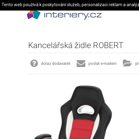
Tento web používá k poskytování služeb, personalizaci reklam a analý
Kancelářská židle ROBERT
dotaz dodavateli
poslat e-mailem
př