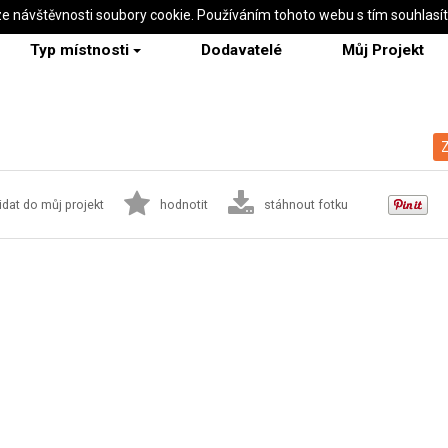
ze návštěvnosti soubory cookie. Používáním tohoto webu s tím souhlasí
Typ místnosti
Dodavatelé
Můj Projekt
Z
idat do můj projekt
hodnotit
stáhnout fotku