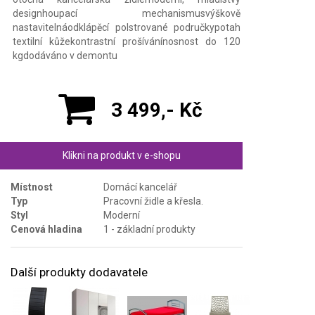
designhoupací mechanismusvýškově
nastavitelnáodklápěcí polstrované područkypotah
textilní kůžekontrastní prošívánínosnost do 120
kgdodáváno v demontu
3 499,- Kč
Klikni na produkt v e-shopu
Místnost
Domácí kancelář
Typ
Pracovní židle a křesla.
Styl
Moderní
Cenová hladina
1 - základní produkty
Další produkty dodavatele