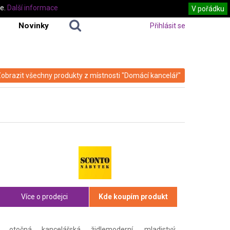
te.
Další informace
V pořádku
Novinky
Přihlásit se
obrazit všechny produkty z místnosti "Domácí kancelář"
Více o prodejci
Kde koupím produkt
otočná kancelářská židlemoderní, mladistvý