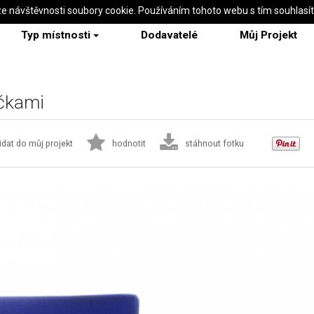
ze návštěvnosti soubory cookie. Používáním tohoto webu s tím souhlasí
Typ místnosti
Dodavatelé
Můj Projekt
učkami
idat do můj projekt
hodnotit
stáhnout fotku