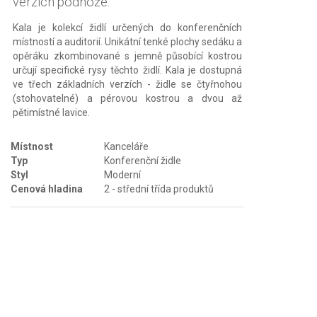
verzích podnože.
Kala je kolekcí židlí určených do konferenčních
místností a auditorií. Unikátní tenké plochy sedáku a
opěráku zkombinované s jemně působící kostrou
určují specifické rysy těchto židlí. Kala je dostupná
ve třech základních verzích - židle se čtyřnohou
(stohovatelné) a pérovou kostrou a dvou až
pětimístné lavice.
Místnost
Kanceláře
Typ
Konferenční židle
Styl
Moderní
Cenová hladina
2 - střední třída produktů