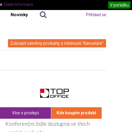
te.
Další informace
V pořádku
Novinky
Přihlásit se
Zobrazit všechny produkty z místnosti "Kanceláře"
Více o prodejci
Kde koupím produkt
Konferenční židle dostupná ve třech