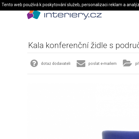
Tento web používá k poskytování služeb, personalizaci reklam a analý
Kala konferenční židle s podr
dotaz dodavateli
poslat e-mailem
př