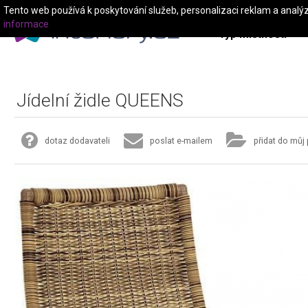
Tento web používá k poskytování služeb, personalizaci reklam a analý
informace
Typ místnosti
Jídelní židle QUEENS
dotaz dodavateli
poslat e-mailem
přidat do můj 