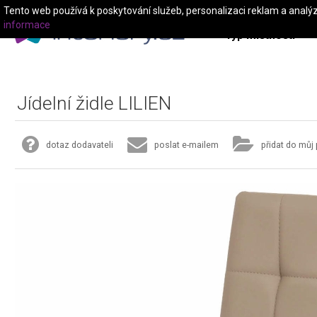
Tento web používá k poskytování služeb, personalizaci reklam a analý
informace
Typ místnosti
Jídelní židle LILIEN
dotaz dodavateli
poslat e-mailem
přidat do můj 