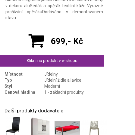
v dekoru aluSedák a opěrák textilní kůže Výrazné
prošívání opěrákuDodáváno v demontovaném
stavu
699,- Kč
Klikni na produkt v e-shopu
Místnost
Jídelny
Typ
Jídelní židle a lavice
Styl
Moderní
Cenová hladina
1 - základní produkty
Další produkty dodavatele