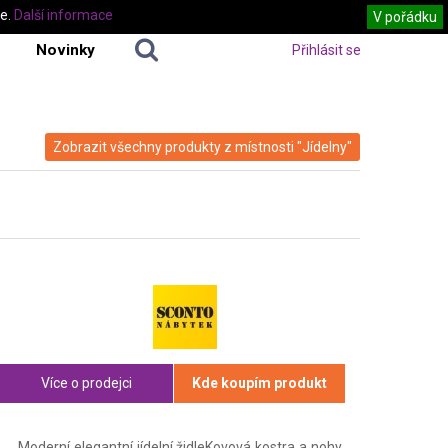
te.
Další informace
V pořádku
Novinky
Přihlásit se
Zobrazit všechny produkty z místnosti "Jídelny"
Více o prodejci
Kde koupím produkt
Moderní elegantní jídelní židleKovová kostra a nohy