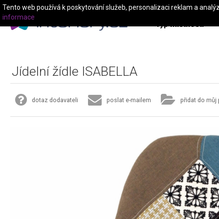
Tento web používá k poskytování služeb, personalizaci reklam a analý
informace
Typ místnosti
Jídelní žídle ISABELLA
dotaz dodavateli
poslat e-mailem
přidat do můj 