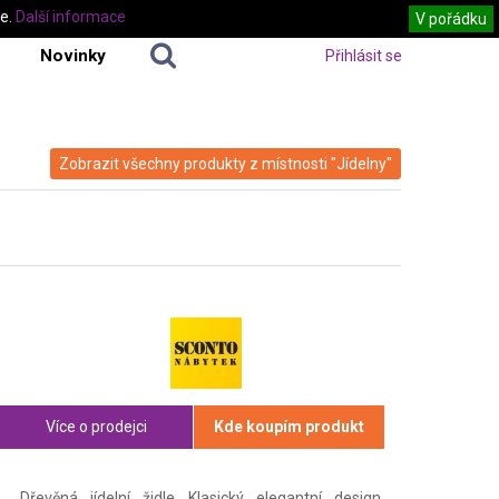
te.
Další informace
V pořádku
Novinky
Přihlásit se
Zobrazit všechny produkty z místnosti "Jídelny"
Více o prodejci
Kde koupím produkt
Dřevěná jídelní židle Klasický elegantní design