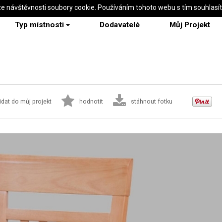
ze návštěvnosti soubory cookie. Používáním tohoto webu s tím souhlasí
Typ místnosti
Dodavatelé
Můj Projekt
idat do můj projekt
hodnotit
stáhnout fotku