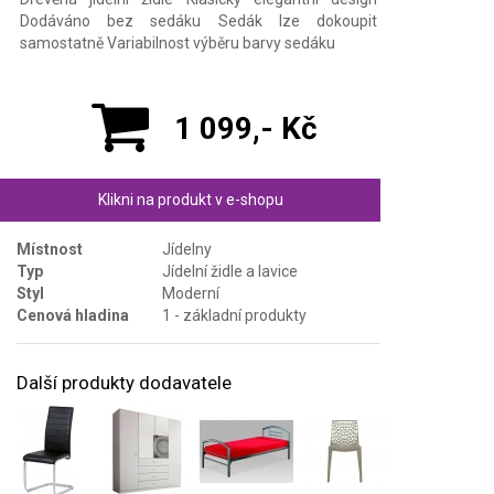
Dodáváno bez sedáku Sedák lze dokoupit
samostatně Variabilnost výběru barvy sedáku
1 099,- Kč
Klikni na produkt v e-shopu
Místnost
Jídelny
Typ
Jídelní židle a lavice
Styl
Moderní
Cenová hladina
1 - základní produkty
Další produkty dodavatele