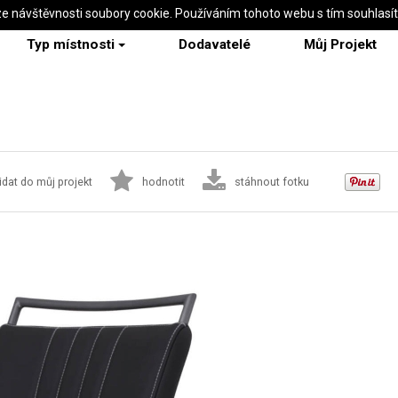
ze návštěvnosti soubory cookie. Používáním tohoto webu s tím souhlasí
Typ místnosti
Dodavatelé
Můj Projekt
idat do můj projekt
hodnotit
stáhnout fotku