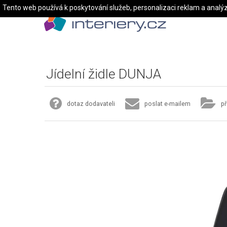
Tento web používá k poskytování služeb, personalizaci reklam a analý
Jídelní židle DUNJA
dotaz dodavateli
poslat e-mailem
př