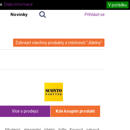
te.
Další informace
V pořádku
Novinky
Přihlásit se
Zobrazit všechny produkty z místnosti "Jídelny"
Více o prodejci
Kde koupím produkt
Moderní elegantní jídelní židle Kovová pérová