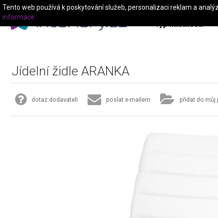
Tento web používá k poskytování služeb, personalizaci reklam a analý
informace
Typ místnosti
Jídelní židle ARANKA
dotaz dodavateli
poslat e-mailem
přidat do můj 