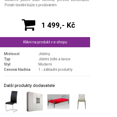
Potah textilní kůže s prošíváním
1 499,- Kč
Klikni na produkt v e-shopu
Místnost
Jídelny
Typ
Jídelní židle a lavice
Styl
Moderní
Cenová hladina
1 - základní produkty
Další produkty dodavatele