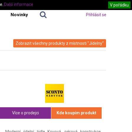
te.
Další informace
V pořádku
Novinky
Přihlásit se
Zobrazit všechny produkty z místnosti "Jídelny"
Více o prodejci
Kde koupím produkt
Moderní jídelní židle Kovová, pérová konstrukce