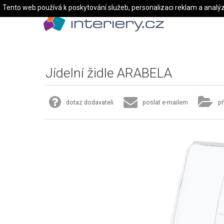
Tento web používá k poskytování služeb, personalizaci reklam a analý
Jídelní židle ARABELA
dotaz dodavateli
poslat e-mailem
př