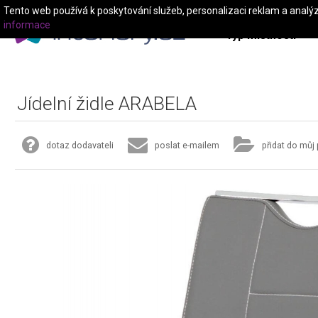
Tento web používá k poskytování služeb, personalizaci reklam a analý
informace
Typ místnosti
Jídelní židle ARABELA
dotaz dodavateli
poslat e-mailem
přidat do můj 