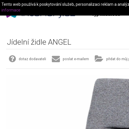
Tento web používá k poskytování služeb, personalizaci reklam a analý
informace
Typ místnosti
Jídelní židle ANGEL
dotaz dodavateli
poslat e-mailem
přidat do můj 