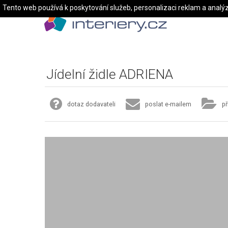
Tento web používá k poskytování služeb, personalizaci reklam a analý
Jídelní židle ADRIENA
dotaz dodavateli
poslat e-mailem
př