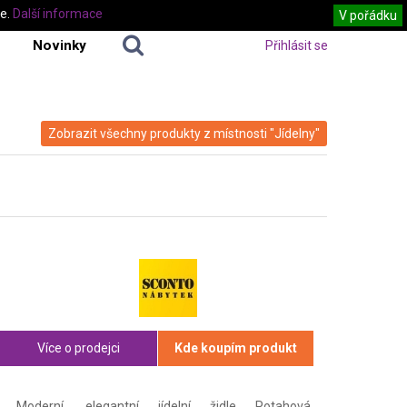
te.
Další informace
V pořádku
Novinky
Přihlásit se
Zobrazit všechny produkty z místnosti "Jídelny"
Více o prodejci
Kde koupím produkt
Moderní, elegantní jídelní židle Potahová