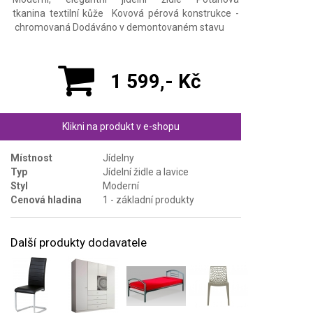
tkanina textilní kůže Kovová pérová konstrukce -
chromovaná Dodáváno v demontovaném stavu
1 599,- Kč
Klikni na produkt v e-shopu
Místnost
Jídelny
Typ
Jídelní židle a lavice
Styl
Moderní
Cenová hladina
1 - základní produkty
Další produkty dodavatele