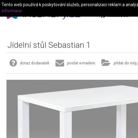
Tento web používá k poskytování služeb, personalizaci reklam a analý
informace
Typ místnosti
Jídelní stůl Sebastian 1
dotaz dodavateli
poslat e-mailem
přidat do můj 