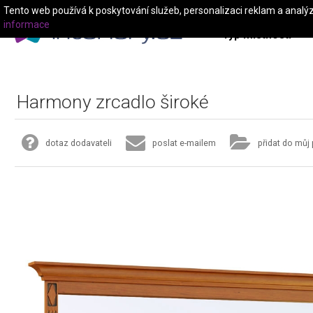
Tento web používá k poskytování služeb, personalizaci reklam a analý
informace
Typ místnosti
Harmony zrcadlo široké
dotaz dodavateli
poslat e-mailem
přidat do můj 