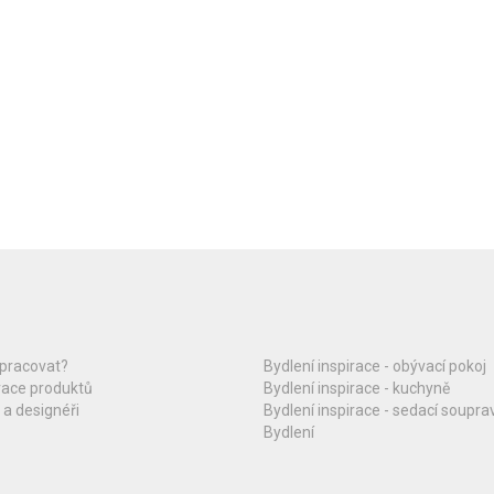
upracovat?
Bydlení inspirace - obývací pokoj
race produktů
Bydlení inspirace - kuchyně
 a designéři
Bydlení inspirace - sedací soupra
Bydlení