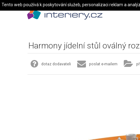
Tento web používá k poskytování služeb, personalizaci reklam a analý
Harmony jídelní stůl oválný ro
dotaz dodavateli
poslat e-mailem
př