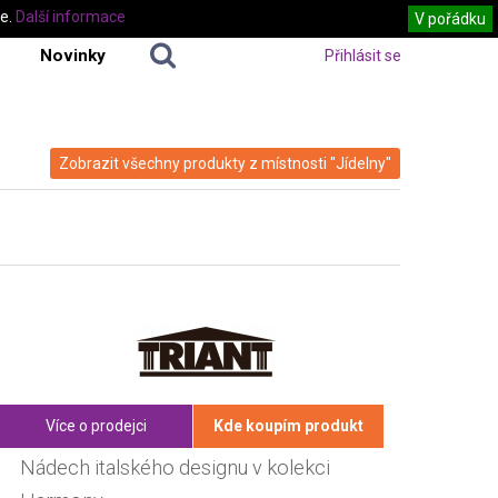
te.
Další informace
V pořádku
Novinky
Přihlásit se
Zobrazit všechny produkty z místnosti "Jídelny"
Více o prodejci
Kde koupím produkt
Nádech italského designu v kolekci