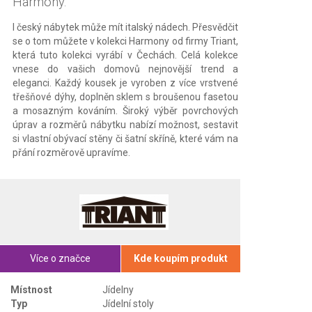
Harmony.
I český nábytek může mít italský nádech. Přesvědčit
se o tom můžete v kolekci Harmony od firmy Triant,
která tuto kolekci vyrábí v Čechách. Celá kolekce
vnese do vašich domovů nejnovější trend a
eleganci. Každý kousek je vyroben z více vrstvené
třešňové dýhy, doplněn sklem s broušenou fasetou
a mosazným kováním. Široký výběr povrchových
úprav a rozměrů nábytku nabízí možnost, sestavit
si vlastní obývací stěny či šatní skříně, které vám na
přání rozměrově upravíme.
Více o značce
Kde koupím produkt
Místnost
Jídelny
Typ
Jídelní stoly