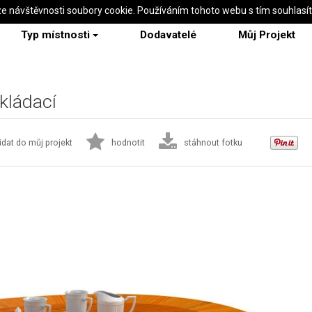
ze návštěvnosti soubory cookie. Používáním tohoto webu s tím souhlasí
Typ místnosti
Dodavatelé
Můj Projekt
zkládací
idat do můj projekt
hodnotit
stáhnout fotku