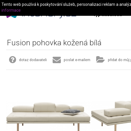
Tento web používá k poskytování služeb, personalizaci reklam a analý
informace
Typ místnosti
Fusion pohovka kožená bílá
dotaz dodavateli
poslat e-mailem
přidat do můj 