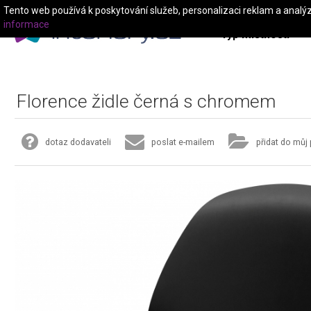
Tento web používá k poskytování služeb, personalizaci reklam a analý
informace
Typ místnosti
Florence židle černá s chromem
dotaz dodavateli
poslat e-mailem
přidat do můj 