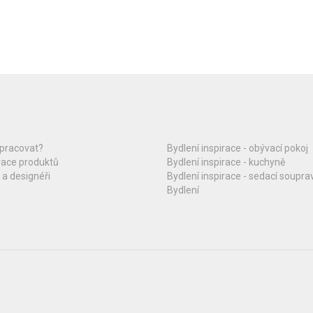
upracovat?
Bydlení inspirace - obývací pokoj
race produktů
Bydlení inspirace - kuchyně
 a designéři
Bydlení inspirace - sedací soupra
Bydlení