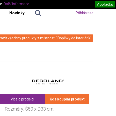
te.
Další informace
V pořádku
Novinky
Přihlásit se
azit všechny produkty z místnosti "Doplňky do interiérů"
Více o prodejci
Kde koupím produkt
Rozměry: Š50 x D33 cm.