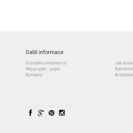
Další informace
O projektu interiery.cz
Jak spol
Můj projekt - popis
Administ
Kontakty
Architekti