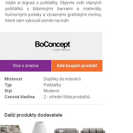
Užijte si legraci s polštářky. Objevte svět vtipných
polštářků s bláznivými barvami a materiály,
humornými potisky a výraznými grafickými motivy,
které vám vykouzlí úsměv na tváři.
Více o značce
Kde koupím produkt
Místnost
Doplňky do interiérů
Typ
Polštářky
Styl
Moderní
Cenová hladina
2 - střední třída produktů
Další produkty dodavatele