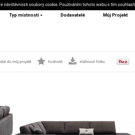
ze návštěvnosti soubory cookie. Používáním tohoto webu s tím souhlasí
Typ místnosti
Dodavatelé
Můj Projekt
idat do můj projekt
hodnotit
stáhnout fotku