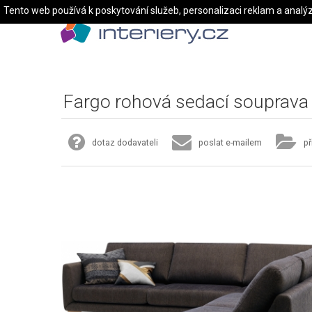
Tento web používá k poskytování služeb, personalizaci reklam a analý
Fargo rohová sedací souprava
dotaz dodavateli
poslat e-mailem
př