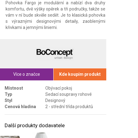
Pohovka Fargo je modulární a nabízí dva druhy
komfortu, dvě výšky opěrek a tři područky, takže se
vám v ní bude skvěle sedět. Je to klasická pohovka
s výraznými designovými detaily, zaoblenými
křivkami a jemnými liniemi.
Více o značce
Kde koupím produkt
Místnost
Obývací pokoj
Typ
Sedací soupravy rohové
Styl
Designový
Cenová hladina
2 - střední třída produktů
Další produkty dodavatele