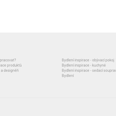
upracovat?
Bydlení inspirace - obývací pokoj
race produktů
Bydlení inspirace - kuchyně
 a designéři
Bydlení inspirace - sedací soupra
Bydlení