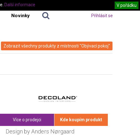
te.
Další informace
V pořádku
Novinky
Přihlásit se
Zobrazit všechny produkty z místnosti "Obývací pokoj"
Více o prodejci
Kde koupím produkt
Design by Anders Nørgaard