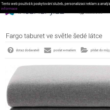
Tento web používá k poskytování služeb, personalizaci reklam a analý
informace
Typ místnosti
Fargo taburet ve světle šedé látce
dotaz dodavateli
poslat e-mailem
přidat do můj 