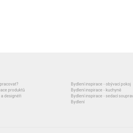
upracovat?
Bydlení inspirace - obývací pokoj
race produktů
Bydlení inspirace - kuchyně
 a designéři
Bydlení inspirace - sedací soupra
Bydlení