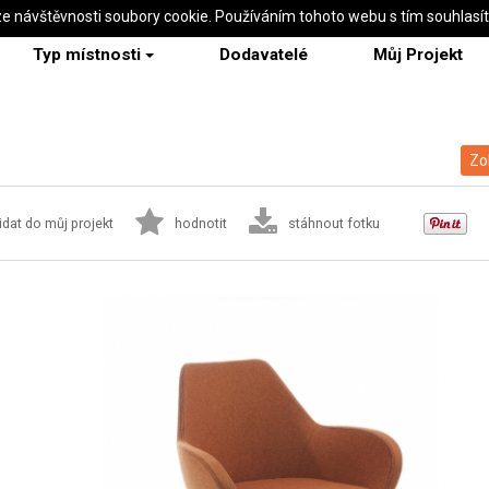
ze návštěvnosti soubory cookie. Používáním tohoto webu s tím souhlasí
Typ místnosti
Dodavatelé
Můj Projekt
Zo
idat do můj projekt
hodnotit
stáhnout fotku