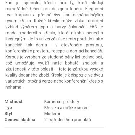
Fan je speciální křeslo pro ty, kteří hledají
mimořádné řešení pro design interiéru. Elegantní
tvar korpusu a přesné švy jsou nejnápadnějším
rysem křesla. Každé křeslo může získat unikátní
vzhled výběrem typu a barvy čalounění. FAN je
model moderního křesla, které nikoho nenechá
lhostejným. Je to univerzální sezení s použitím jak v
kanceláři tak doma - v otevřeném prostoru,
konferenčním prostoru, recepci a domácí kanceláři.
Korpus je vyroben ze studené pěny licí technologií,
což umožňuje využít naše bohaté znalosti a
zkušenosti v této oblasti – toto je zárukou vysoké
kvality dodaného zboží. Křeslo je k dispozici ve dvou
variantách: otočná verze nebo konferenční křeslo s
nohama.
Místnost
Komerční prostory
Typ
Křesílka a měkké sezení
Styl
Moderní
Cenová hladina
2 - střední třída produktů