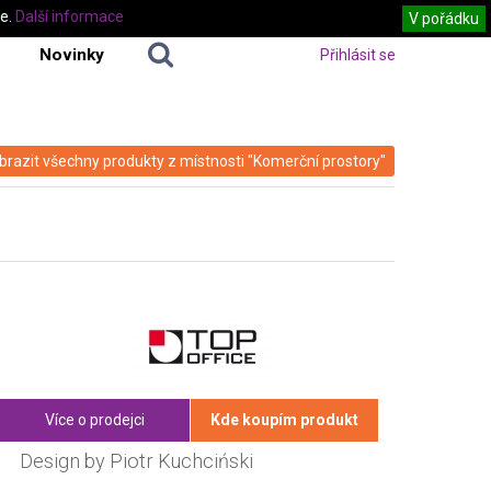
te.
Další informace
V pořádku
Novinky
Přihlásit se
brazit všechny produkty z místnosti "Komerční prostory"
Více o prodejci
Kde koupím produkt
Design by Piotr Kuchciński