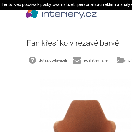
Tento web používá k poskytování služeb, personalizaci reklam a analý
Fan křesílko v rezavé barvě
dotaz dodavateli
poslat e-mailem
př