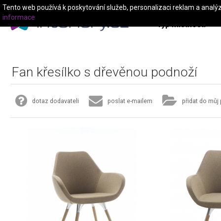
Tento web používá k poskytování služeb, personalizaci reklam a analý
informace
Typ místnosti
Fan křesílko s dřevěnou podnoží
dotaz dodavateli
poslat e-mailem
přidat do můj 