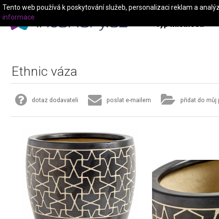
Tento web používá k poskytování služeb, personalizaci reklam a analý
informace
Typ místnosti
Ethnic váza
dotaz dodavateli
poslat e-mailem
přidat do můj 