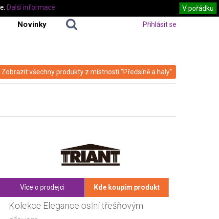
te.
Další informace
V pořádku
Novinky
Přihlásit se
Zobrazit všechny produkty z místnosti "Předsíně a haly"
Více o prodejci
Kde koupím produkt
Kolekce Elegance oslní třešňovým