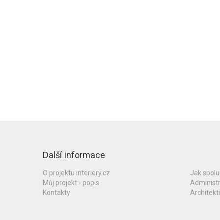
Další informace
O projektu interiery.cz
Jak spol
Můj projekt - popis
Administ
Kontakty
Architekti