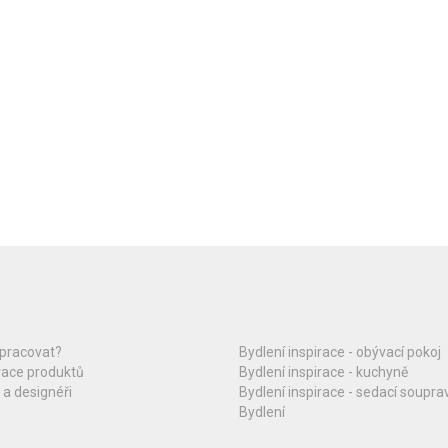
upracovat?
Bydlení inspirace - obývací pokoj
race produktů
Bydlení inspirace - kuchyně
 a designéři
Bydlení inspirace - sedací soupra
Bydlení