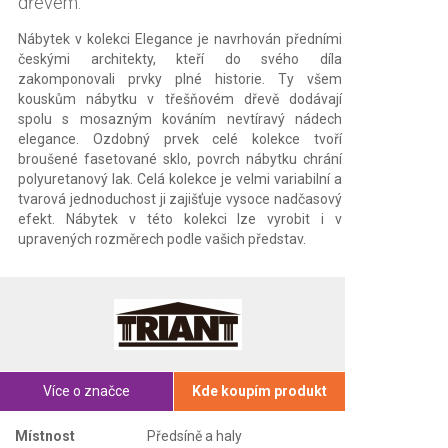
dřevem.
Nábytek v kolekci Elegance je navrhován předními
českými architekty, kteří do svého díla
zakomponovali prvky plné historie. Ty všem
kouskům nábytku v třešňovém dřevě dodávají
spolu s mosazným kováním nevtíravý nádech
elegance. Ozdobný prvek celé kolekce tvoří
broušené fasetované sklo, povrch nábytku chrání
polyuretanový lak. Celá kolekce je velmi variabilní a
tvarová jednoduchost ji zajišťuje vysoce nadčasový
efekt. Nábytek v této kolekci lze vyrobit i v
upravených rozměrech podle vašich představ.
Více o značce
Kde koupím produkt
Místnost
Předsíně a haly