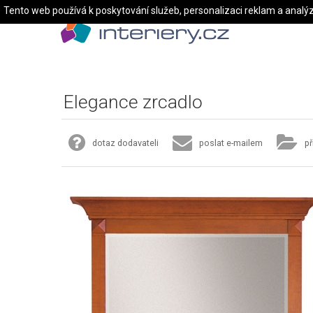
Tento web používá k poskytování služeb, personalizaci reklam a analý
Elegance zrcadlo
dotaz dodavateli
poslat e-mailem
př