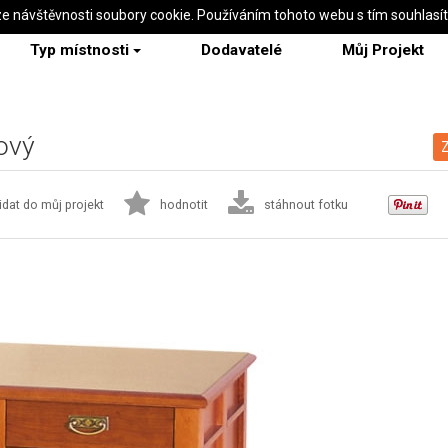
ze návštěvnosti soubory cookie. Používáním tohoto webu s tím souhlasí
Typ místnosti
Dodavatelé
Můj Projekt
ový
Z
idat do můj projekt
hodnotit
stáhnout fotku