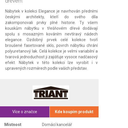
dřevem.
Nábytek v kolekci Elegance je navrhován předními
českými architekty, kteří do svého díla
zakomponovali prvky plné historie. Ty všem
kouskům nábytku v třešňovém dřevě dodávají
spolu s mosazným kováním nevtíravý nádech
elegance. Ozdobný prvek celé kolekce tvoří
broušené fasetované sklo, povrch nábytku chrání
polyuretanový lak. Celá kolekce je velmi variabilní a
tvarová jednoduchost ji zajišťuje vysoce nadčasový
efekt. Nábytek v této kolekci lze vyrobit i v
upravených rozměrech podle vašich představ.
Více o značce
Kde koupím produkt
Místnost
Domácí kancelář