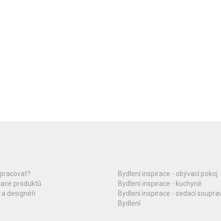
upracovat?
Bydlení inspirace - obývací pokoj
race produktů
Bydlení inspirace - kuchyně
 a designéři
Bydlení inspirace - sedací soupra
Bydlení