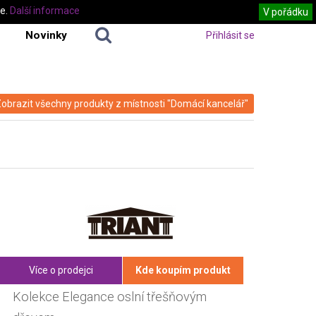
te.
Další informace
V pořádku
Novinky
Přihlásit se
obrazit všechny produkty z místnosti "Domácí kancelář"
Více o prodejci
Kde koupím produkt
Kolekce Elegance oslní třešňovým