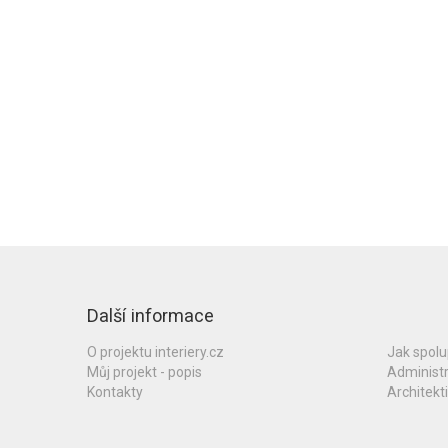
Další informace
O projektu interiery.cz
Jak spol
Můj projekt - popis
Administ
Kontakty
Architekti