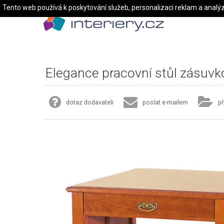
Tento web používá k poskytování služeb, personalizaci reklam a analý
Elegance pracovní stůl zásuvk
dotaz dodavateli
poslat e-mailem
př