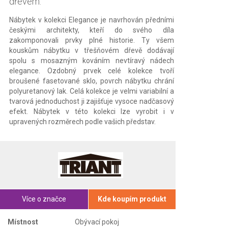
dřevem.
Nábytek v kolekci Elegance je navrhován předními
českými architekty, kteří do svého díla
zakomponovali prvky plné historie. Ty všem
kouskům nábytku v třešňovém dřevě dodávají
spolu s mosazným kováním nevtíravý nádech
elegance. Ozdobný prvek celé kolekce tvoří
broušené fasetované sklo, povrch nábytku chrání
polyuretanový lak. Celá kolekce je velmi variabilní a
tvarová jednoduchost ji zajišťuje vysoce nadčasový
efekt. Nábytek v této kolekci lze vyrobit i v
upravených rozměrech podle vašich představ.
Více o značce
Kde koupím produkt
Místnost
Obývací pokoj