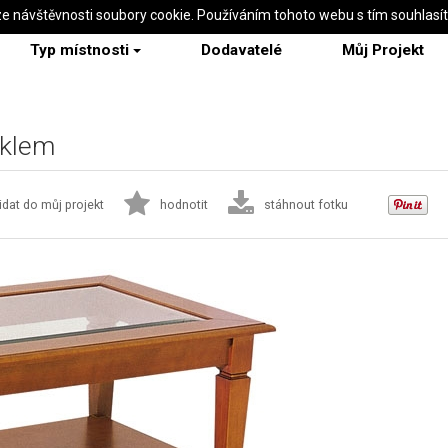
ze návštěvnosti soubory cookie. Používáním tohoto webu s tím souhlasí
Typ místnosti
Dodavatelé
Můj Projekt
sklem
idat do můj projekt
hodnotit
stáhnout fotku