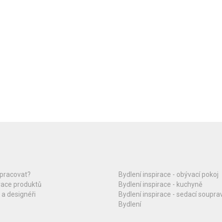
upracovat?
Bydlení inspirace - obývací pokoj
race produktů
Bydlení inspirace - kuchyně
 a designéři
Bydlení inspirace - sedací soupra
Bydlení