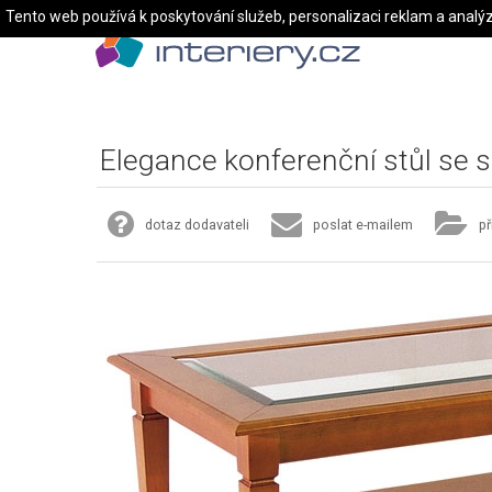
Tento web používá k poskytování služeb, personalizaci reklam a analý
Elegance konferenční stůl se 
dotaz dodavateli
poslat e-mailem
př