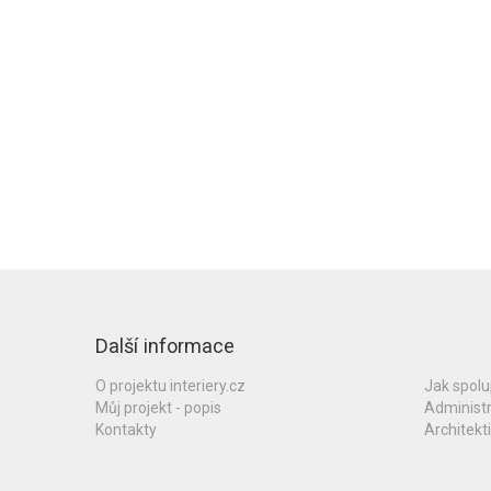
Další informace
O projektu interiery.cz
Jak spol
Můj projekt - popis
Administ
Kontakty
Architekti