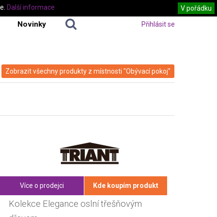
te.
Další informace
V pořádku
Novinky
Přihlásit se
Zobrazit všechny produkty z místnosti "Obývací pokoj"
Více o prodejci
Kde koupím produkt
Kolekce Elegance oslní třešňovým