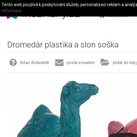
Tento web používá k poskytování služeb, personalizaci reklam a analý
informace
Typ místnosti
Dromedár plastika a slon soška
dotaz dodavateli
poslat e-mailem
přidat do můj 