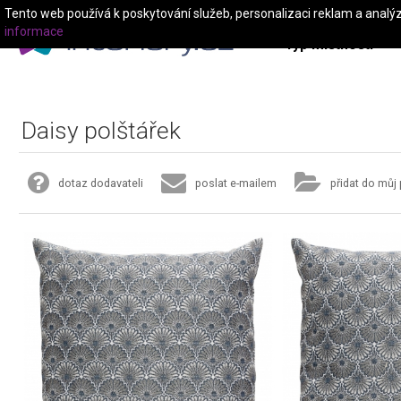
Tento web používá k poskytování služeb, personalizaci reklam a analý
informace
Typ místnosti
Daisy polštářek
dotaz dodavateli
poslat e-mailem
přidat do můj 