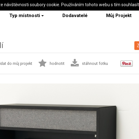
ze návštěvnosti soubory cookie. Používáním tohoto webu s tím souhlasí
Typ místnosti
Dodavatelé
Můj Projekt
í
Z
idat do můj projekt
hodnotit
stáhnout fotku