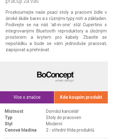
pracují za vás
Prozkoumejte naše psací stoly a pracovní židle v
široké škále barev a s různými typy noh a základen.
Podívejte se na náš 'all-in-one' stůl Cupertino s
integrovanými Bluetooth reproduktory a úložným
prostorem a krytem pro kabely. Zbavíte se
nepořádku a bude se vám jednoduše pracovat,
zapojovat a přehrávat.
Více o značce
Kde koupím produkt
Místnost
Domácí kancelář
Typ
Stoly do pracoven
Styl
Moderní
Cenová hladina
2 - střední třída produktů