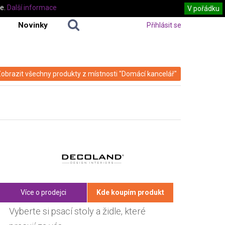
te.
Další informace
V pořádku
Novinky
Přihlásit se
obrazit všechny produkty z místnosti "Domácí kancelář"
Více o prodejci
Kde koupím produkt
Vyberte si psací stoly a židle, které