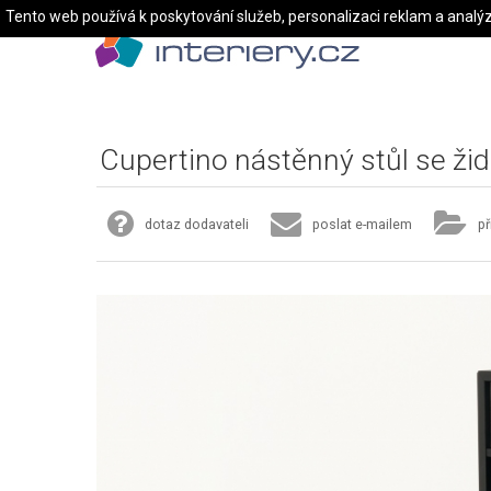
Tento web používá k poskytování služeb, personalizaci reklam a analý
Cupertino nástěnný stůl se židl
dotaz dodavateli
poslat e-mailem
př