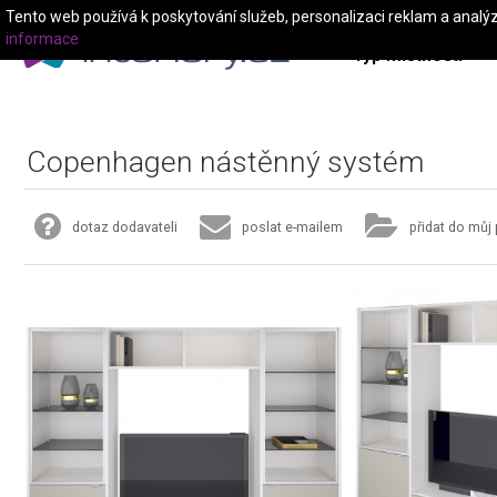
Tento web používá k poskytování služeb, personalizaci reklam a analý
informace
Typ místnosti
Copenhagen nástěnný systém
dotaz dodavateli
poslat e-mailem
přidat do můj 