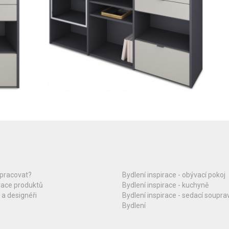
upracovat?
Bydlení inspirace - obývací pokoj
race produktů
Bydlení inspirace - kuchyně
 a designéři
Bydlení inspirace - sedací soupra
Bydlení