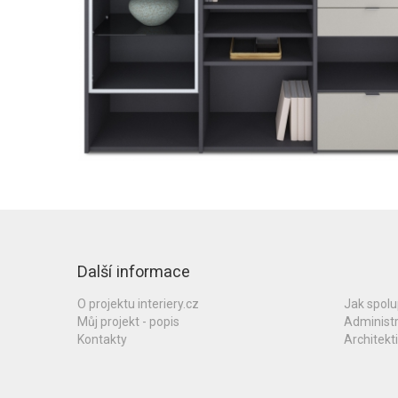
Další informace
O projektu interiery.cz
Jak spol
Můj projekt - popis
Administ
Kontakty
Architekti