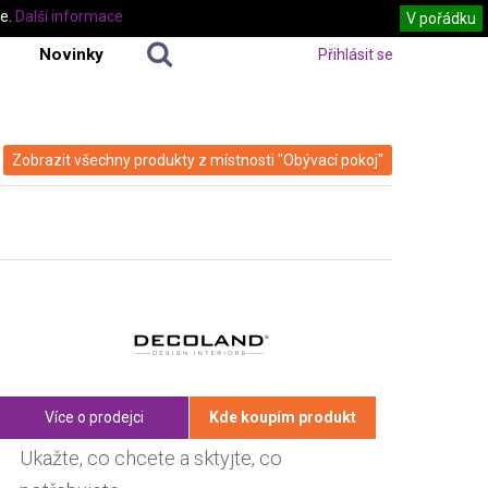
te.
Další informace
V pořádku
Novinky
Přihlásit se
Zobrazit všechny produkty z místnosti "Obývací pokoj"
Více o prodejci
Kde koupím produkt
Ukažte, co chcete a sktyjte, co