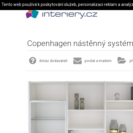
Tento web používá k poskytování služeb, personalizaci reklam a analý
Copenhagen nástěnný systé
dotaz dodavateli
poslat e-mailem
př