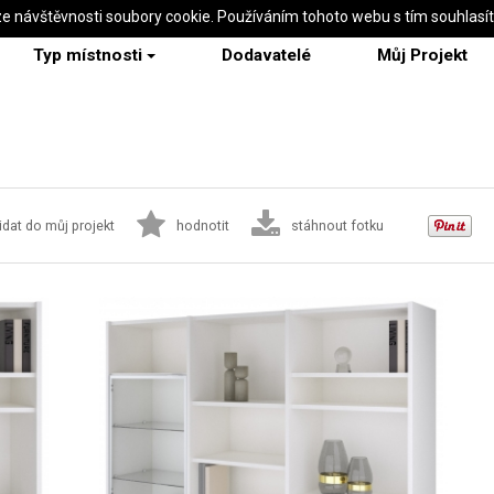
ze návštěvnosti soubory cookie. Používáním tohoto webu s tím souhlasí
Typ místnosti
Dodavatelé
Můj Projekt
m
idat do můj projekt
hodnotit
stáhnout fotku