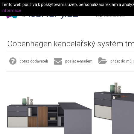
Tento web používá k poskytování služeb, personalizaci reklam a analý
informace
Typ místnosti
Copenhagen kancelářský systém t
dotaz dodavateli
poslat e-mailem
přidat do můj 