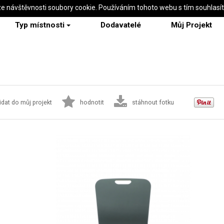
ze návštěvnosti soubory cookie. Používáním tohoto webu s tím souhlasí
Typ místnosti
Dodavatelé
Můj Projekt
idat do můj projekt
hodnotit
stáhnout fotku