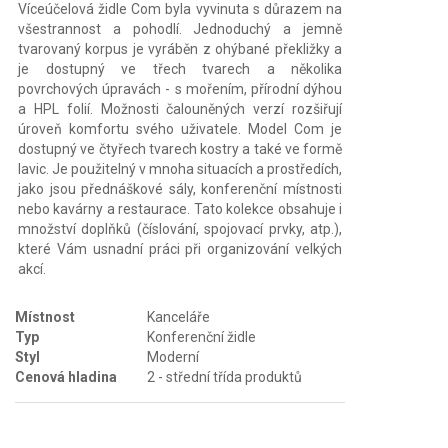
Víceúčelová židle Com byla vyvinuta s důrazem na
všestrannost a pohodlí. Jednoduchý a jemně
tvarovaný korpus je vyráběn z ohýbané překližky a
je dostupný ve třech tvarech a několika
povrchových úpravách - s mořením, přírodní dýhou
a HPL folií. Možnosti čalouněných verzí rozšiřují
úroveň komfortu svého uživatele. Model Com je
dostupný ve čtyřech tvarech kostry a také ve formě
lavic. Je použitelný v mnoha situacích a prostředích,
jako jsou přednáškové sály, konferenční místnosti
nebo kavárny a restaurace. Tato kolekce obsahuje i
množství doplňků (číslování, spojovací prvky, atp.),
které Vám usnadní práci při organizování velkých
akcí.
Místnost
Kanceláře
Typ
Konferenční židle
Styl
Moderní
Cenová hladina
2 - střední třída produktů