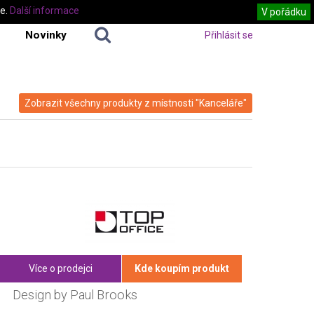
te.
Další informace
V pořádku
Novinky
Přihlásit se
Zobrazit všechny produkty z místnosti "Kanceláře"
Více o prodejci
Kde koupím produkt
Design by Paul Brooks