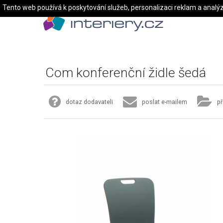
Tento web používá k poskytování služeb, personalizaci reklam a analý
Com konferenční židle šedá
dotaz dodavateli
poslat e-mailem
př