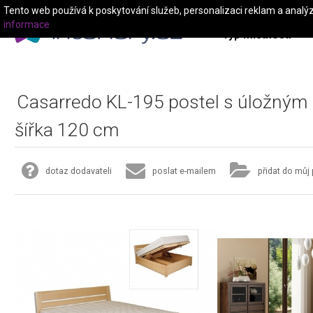
Tento web používá k poskytování služeb, personalizaci reklam a analý
informace
Typ místnosti
Casarredo KL-195 postel s úložným
šířka 120 cm
dotaz dodavateli
poslat e-mailem
přidat do můj 