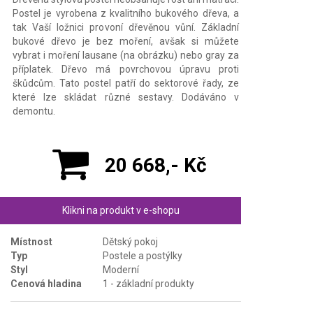
Postel je vyrobena z kvalitního bukového dřeva, a
tak Vaší ložnici provoní dřevěnou vůní. Základní
bukové dřevo je bez moření, avšak si můžete
vybrat i moření lausane (na obrázku) nebo gray za
příplatek. Dřevo má povrchovou úpravu proti
škůdcům. Tato postel patří do sektorové řady, ze
které lze skládat různé sestavy. Dodáváno v
demontu.
20 668,- Kč
Klikni na produkt v e-shopu
Místnost
Dětský pokoj
Typ
Postele a postýlky
Styl
Moderní
Cenová hladina
1 - základní produkty