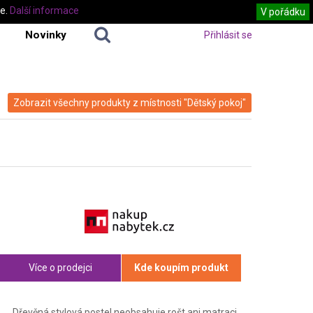
te.
Další informace
V pořádku
Novinky
Přihlásit se
Zobrazit všechny produkty z místnosti "Dětský pokoj"
Více o prodejci
Kde koupím produkt
Dřevěná stylová postel neobsahuje rošt ani matraci.