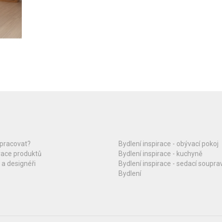
upracovat?
Bydlení inspirace - obývací pokoj
race produktů
Bydlení inspirace - kuchyně
 a designéři
Bydlení inspirace - sedací soupra
Bydlení