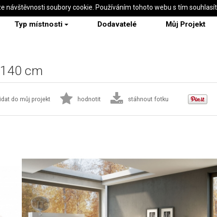
ze návštěvnosti soubory cookie. Používáním tohoto webu s tím souhlasí
Typ místnosti
Dodavatelé
Můj Projekt
a 140 cm
idat do můj projekt
hodnotit
stáhnout fotku