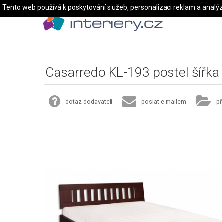
Tento web používá k poskytování služeb, personalizaci reklam a analý
Casarredo KL-193 postel šířk
dotaz dodavateli
poslat e-mailem
př