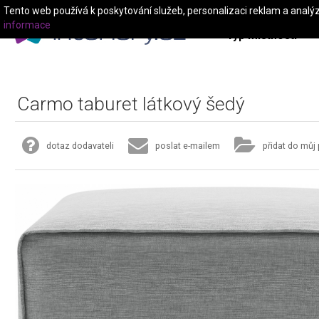
Tento web používá k poskytování služeb, personalizaci reklam a analý
informace
Typ místnosti
Carmo taburet látkový šedý
dotaz dodavateli
poslat e-mailem
přidat do můj 