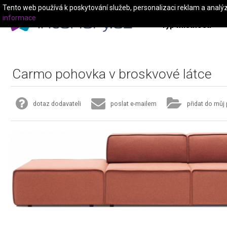
Tento web používá k poskytování služeb, personalizaci reklam a analý
informace
Typ místnosti
Carmo pohovka v broskvové látce
dotaz dodavateli
poslat e-mailem
přidat do můj 